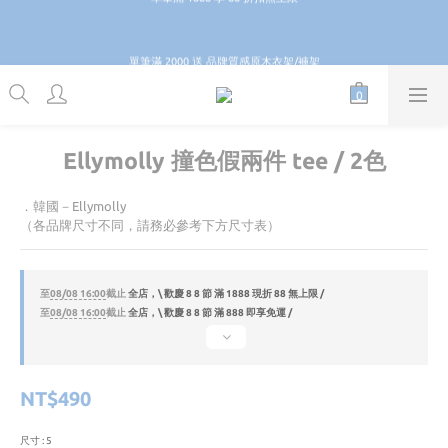
6
7
6
9
7
1
0
1
2
1
7
4
2
5
6
\ \ 歡慶 8 8 節 滿 888 即享免運 / /
5
6
5
8
6
9
0
0
1
0
6
3
1
4
5
:
:
:
GO
4
5
4
7
5
8
9
日
時
分
秒
單筆滿 2000 送 品牌質感原木衣架/褲架
0
5
2
0
3
4
3
4
3
9
6
4
7
8
4
1
2
3
2
3
2
8
5
3
6
7
3
0
1
2
1
2
1
7
4
2
5
6
\ \ 歡慶 8 8 節 滿 888 即享免運 / /
2
0
1
0
1
0
6
3
1
4
5
:
:
:
GO
1
0
日
時
分
秒
0
5
2
0
3
4
0
Ellymolly 撞色假兩件 tee / 2色
4
1
2
3
3
0
1
2
2
0
1
．韓國－Ellymolly
1
0
（各品牌尺寸不同，請務必參考下方尺寸表）
0
至
08/08 16:00
截止
全店，\ 歡慶 8 8 節 滿 1888 現折 88 無上限 /
至
08/08 16:00
截止
全店，\ 歡慶 8 8 節 滿 888 即享免運 /
NT$490
尺寸
: 5