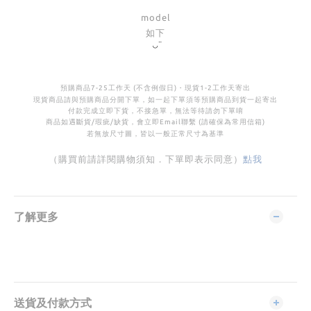
model
如下
◡̈
預購商品
7-25
工作天 (不含例假日)・
現貨
1-2
工作天寄出
現貨商品請與預購商品分開下單，如一起下單須等預購商品到貨一起寄出
付款完成立即下貨，不接急單，無法等待請勿下單唷
商品如遇斷貨
/
瑕疵
/
缺貨，會立即Email聯繫 (請確保為常用信箱)
若無放尺寸圖，皆以一般正常尺寸為基準
（購買前請詳閱購物須知．下單即表示同意）
點我
了解更多
送貨及付款方式