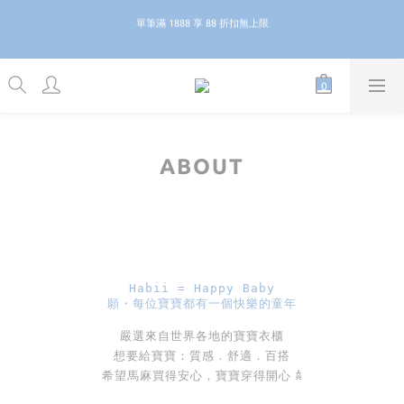
8
9
8
8
2
5
1
2
1
2
1
1
6
9
5
6
\ \ 歡慶 8 8 節 滿 888 即享免運 / /
單筆滿 1888 享 88 折扣無上限
7
8
7
7
1
4
0
1
0
1
0
0
5
8
4
5
:
:
:
GO
6
7
6
6
0
3
0
日
時
分
秒
0
4
7
3
4
5
6
5
5
9
2
3
6
2
3
4
5
4
4
9
8
9
1
單筆滿 2000 送 品牌質感原木衣架/褲架
2
5
1
2
3
4
3
3
8
7
8
0
1
4
0
1
2
3
2
2
7
6
7
0
3
0
1
2
1
1
6
9
5
6
\ \ 歡慶 8 8 節 滿 888 即享免運 / /
2
0
1
0
0
5
8
4
5
:
:
:
GO
1
日
時
分
秒
0
4
7
3
4
ABOUT
0
3
6
2
3
2
5
1
2
1
4
0
1
0
3
0
2
1
0
Habii = Happy Baby
願・每位寶寶都有一個快樂的童年
嚴選來自世界各地的寶寶衣櫃
想要給寶寶：質感．舒適．百搭
𖠋
希望馬麻買得安心，寶寶穿得開心