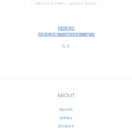
ᵕ̈
𝙷𝙰𝙿𝙿𝚈
𝙼𝙾𝙼𝙼𝚈
‧
𝙷𝙰𝙿𝙿𝚈
𝙱𝙰𝙱𝚈
ᵕ̈
首次購買
記得先詳閱 『 NOTICE 』 唷！
┊
點我
ABOUT
關於我們
服務條款
隱私權政策