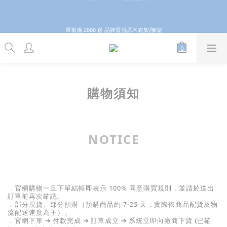
6
8
6
9
2
0
1
2
1
3
1
8
6
7
4
8
\ \ 歡慶 8 8 節 滿 888 即享免運 / /
5
7
5
8
1
0
1
0
2
0
7
5
6
3
7
:
:
:
4
6
4
9
7
GO
0
0
單筆滿 2000 送 品牌質感原木衣架/褲架
日
時
分
秒
1
6
4
5
2
6
3
5
3
8
9
6
0
5
3
4
1
5
2
4
2
9
7
8
5
9
4
2
3
0
4
1
3
1
8
6
7
4
8
\ \ 歡慶 8 8 節 滿 888 即享免運 / /
3
1
2
3
0
2
0
7
5
6
3
7
:
:
:
GO
日
時
分
秒
2
0
1
2
1
6
4
5
2
6
1
0
1
0
5
3
4
1
5
0
0
4
2
3
0
4
購物須知
3
1
2
3
2
0
1
2
1
0
1
0
0
NOTICE
．官網購物一旦下單結帳即表示
100%
同意購買規則，並請於送出
訂單前再次確認。
．部分現貨、部分預購（預購商品約
7-25
天，實際依商品配貨及物
流配送速度為主）。
．官網下單
付款完成
訂單成立
系統立即向廠商下貨
(已確
➔
➔
➔