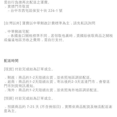
需自行負擔再次配送之運費。
．實體門市取貨
－
台中市西屯區保安十街 226-1 號
[台灣以外] 運費以中華郵政計費標準為主，請先私訊詢問
．中華郵政宅配
－各國進口關稅標準不同，若領取包裹時，貴國欲收取商品之關稅
或偏遠地區另收之費用，需自行支付。
配送時間
[現貨] 付款完成始為訂單成立。
．郵政：商品約
1-2
天陸續出貨，並依照地區調節配送。
．超商：商品約
1-2
天陸續出貨，寄出後約
2-3
天送達門市，會發送
門市到貨簡訊通知。
．海外：商品約
1-2
天陸續出貨，並依照海外地區調節配送。
[預購] 付款完成始為訂單成立。
．預購商品約
7-25
天
(
不含例假日
)
，實際依商品配貨及物流配送速
度為主。