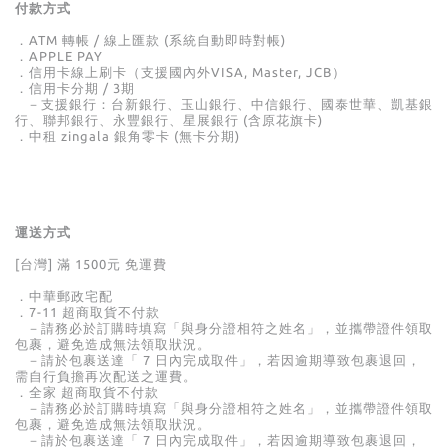
付款方式
．ATM 轉帳 / 線上匯款 (系統自動即時對帳)
．APPLE PAY
．信用卡線上刷卡
（支援國內外VISA, Master, JCB）
．信用卡分期 / 3期
－
支援銀行：台新銀行、玉山銀行、中信銀行、國泰世華、凱基銀
行、聯邦銀行、永豐銀行、星展銀行 (含原花旗卡)
．中租 zingala 銀角零卡
(無卡分期)
運送方式
[台灣] 滿
1500
元 免運費
．中華郵政宅配
．7-11
超商取貨不付款
－請務必於訂購時填寫「與身分證相符之姓名」，並攜帶證件領取
包裹，避免造成無法領取狀況。
－請於包裹送達「
7
日內完成取件」，若因逾期導致包裹退回，
需自行負擔再次配送之運費。
．全家
超商取貨不付款
－請務必於訂購時填寫「與身分證相符之姓名」，並攜帶證件領取
包裹，避免造成無法領取狀況。
－請於包裹送達「
7
日內完成取件」，若因逾期導致包裹退回，