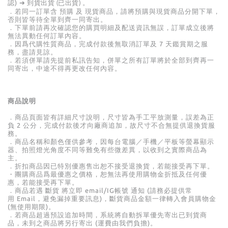
認)
。
➔ 到貨出貨 (已出貨)
．若同一訂單含 預購 及 現貨商品，請將預購與現貨商品分開下單，
否則皆等待全單到齊一同寄出。
．下單前請再次確認您的購買明細及配送資訊無誤，訂單成立後將
無法異動任何訂單內容。
．因爲代購性質商品，完成付款後無取消訂單及
7
天鑑賞期之服
務，盡請見諒。
．若須併單請先提前私訊告知，併單之所有訂單將於全部到齊再一
同寄出，中途不得再更改任何內容
。
商品說明
．商品頁面皆有詳細尺寸說明，尺寸皆為手工平放測量，誤差為正
負
2
公分，完成付款後才向廠商追加，故尺寸不合無提供退換貨服
務。
．商品名稱和顏色僅供參考，因每台電腦／手機／平板等螢幕顯示
器、拍照燈光角度不同等難免有些微差異，以收到之實際商品為
主。
．折扣商品因已特別優惠售出恕不接受退換貨，若能接受再下單。
・團購商品爲最優惠之價格，恕無法再使用購物金折抵及任何優
惠，若能接受再下單。
．商品若遇 斷貨 將立即
email/IG帳號 通知 (
請務必提供常
用
Email
，避免漏掉重要訊息)，斷貨商品金額一律轉入會員購物金
(無使用期限)。
．若商品超過預設追加時間，系統將自動拆單優先寄出已到貨商
品，未到之商品將另行寄出 (運費由我們負擔)。