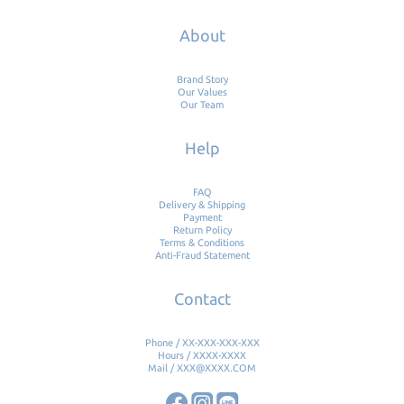
About
Brand Story
Our Values
Our Team
Help
FAQ
Delivery & Shipping
Payment
Return Policy
Terms & Conditions
Anti-Fraud Statement
Contact
Phone / XX-XXX-XXX-XXX
Hours / XXXX-XXXX
Mail / XXX@XXXX.COM