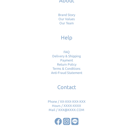
About
Brand Story
Our Values
Our Team
Help
FAQ
Delivery & Shipping
Payment
Return Policy
Terms & Conditions
Anti-Fraud Statement
Contact
Phone / XX-XXX-XXX-XXX
Hours / XXXX-XXXX
Mail / XXX@XXXX.COM