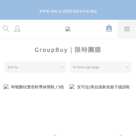
5
5
6
6
5
8
0
1
1
2
6
2
1
4
7
\ \ 歡慶 8 8 節 滿 888 即享免運 / /
4
4
5
9
5
4
7
單筆滿 2000 送 品牌質感原木衣架/褲架
0
0
1
5
1
0
3
6
:
:
:
GO
3
3
4
8
4
3
6
9
Days
Hours
Minutes
Seconds
0
4
0
2
5
2
2
3
7
3
2
5
8
3
1
4
1
1
2
6
2
1
4
7
\ \ 歡慶 8 8 節 滿 888 即享免運 / /
2
0
3
0
0
1
5
1
0
3
6
:
:
:
GO
1
2
Days
Hours
Minutes
Seconds
0
4
0
2
5
0
1
3
1
4
0
2
0
3
GroupBuy｜限時團購
1
2
0
1
0
Sort by
24 Items per page