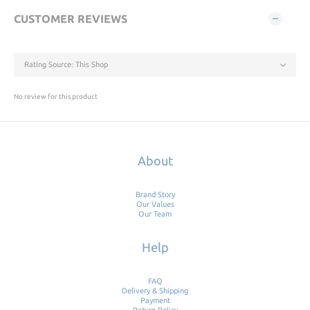
CUSTOMER REVIEWS
No review for this product
About
Brand Story
Our Values
Our Team
Help
FAQ
Delivery & Shipping
Payment