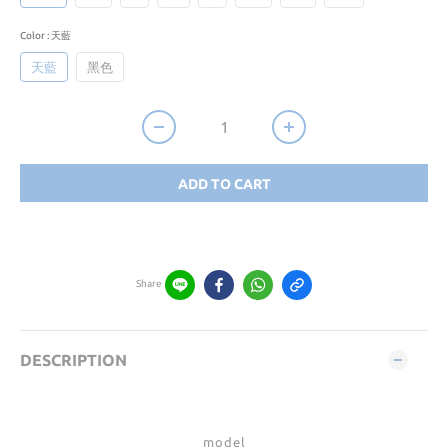
Color
: 天藍
天藍
黑色
ADD TO CART
Share
DESCRIPTION
model