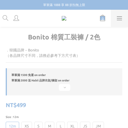
單筆滿 1888 享 88 折扣無上限
單筆滿 1888 享 88 折扣無上限
單筆滿 2000 送 品牌質感原木衣架/褲架
單筆滿 1888 享 88 折扣無上限
Bonito 棉質工裝褲 / 2色
．韓國品牌－Bonito
（各品牌尺寸不同，請務必參考下方尺寸表）
單筆滿 1500 免運 on order
單筆滿 2000 送 Habii 品牌衣架/褲架 on order
NT$499
Size
: 12m
12m
XS
S
M
L
XL
JS
JM