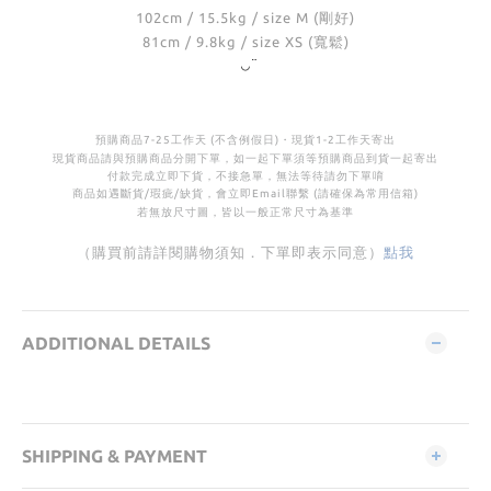
102cm / 15.5kg / size M (剛好)
81cm / 9.8kg / size XS (寬鬆)
◡̈
預購商品
7-25
工作天 (不含例假日)・
現貨
1-2
工作天寄出
現貨商品請與預購商品分開下單，如一起下單須等預購商品到貨一起寄出
付款完成立即下貨，不接急單，無法等待請勿下單唷
商品如遇斷貨
/
瑕疵
/
缺貨，會立即Email聯繫 (請確保為常用信箱)
若無放尺寸圖，皆以一般正常尺寸為基準
（購買前請詳閱購物須知．下單即表示同意）
點我
ADDITIONAL DETAILS
SHIPPING & PAYMENT