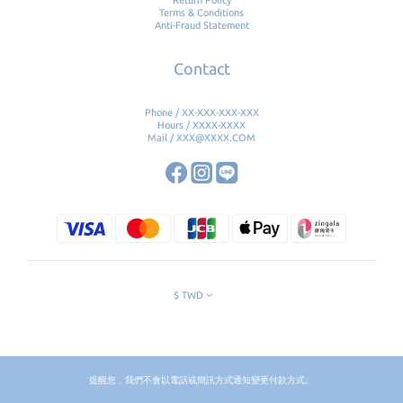
Return Policy
Terms & Conditions
Anti-Fraud Statement
Contact
Phone / XX-XXX-XXX-XXX
Hours / XXXX-XXXX
Mail / XXX@XXXX.COM
$
TWD
提醒您，我們不會以電話或簡訊方式通知變更付款方式。