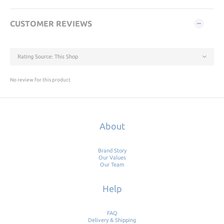
CUSTOMER REVIEWS
No review for this product
About
Brand Story
Our Values
Our Team
Help
FAQ
Delivery & Shipping