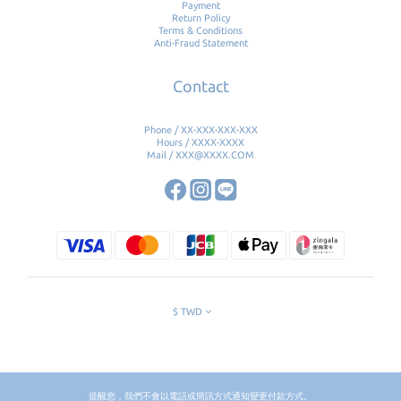
Payment
Return Policy
Terms & Conditions
Anti-Fraud Statement
Contact
Phone / XX-XXX-XXX-XXX
Hours / XXXX-XXXX
Mail / XXX@XXXX.COM
$
TWD
提醒您，我們不會以電話或簡訊方式通知變更付款方式。