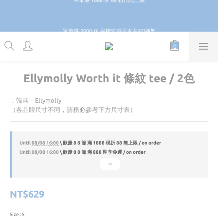
1
3
5
7
2
6
6
6
7
1
1
1
2
6
8
\ \ 歡慶 8 8 節 滿 888 即享免運 / /
9
0
2
4
6
1
5
5
5
6
0
0
0
1
5
7
:
:
:
8
1
3
GO
5
0
4
4
4
5
9
Days
Hours
Minutes
Seconds
0
4
6
7
0
單筆滿 2000 送 品牌質感原木衣架/褲架
2
4
3
3
3
4
8
3
5
6
1
3
2
2
2
3
7
9
2
4
5
0
2
1
1
1
2
6
8
\ \ 歡慶 8 8 節 滿 888 即享免運 / /
1
3
4
1
0
0
0
1
5
7
:
:
:
0
2
3
GO
0
Days
Hours
Minutes
Seconds
0
4
6
1
2
Ellymolly Worth it 條紋 tee / 2色
3
5
0
1
2
4
0
1
3
．韓國－Ellymolly
0
2
（各品牌尺寸不同，請務必參考下方尺寸表）
1
0
Until
08/08 16:00
\ 歡慶 8 8 節 滿 1888 現折 88 無上限 / on order
Until
08/08 16:00
\ 歡慶 8 8 節 滿 888 即享免運 / on order
NT$629
Size
: 5