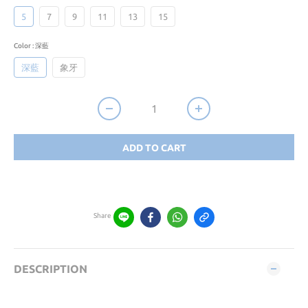
5
7
9
11
13
15
Color
: 深藍
深藍
象牙
ADD TO CART
Share
DESCRIPTION