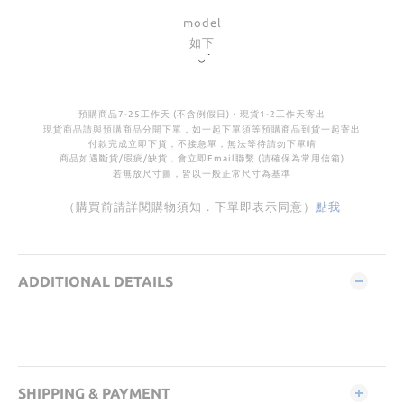
model
如下
◡̈
預購商品
7-25
工作天 (不含例假日)・
現貨
1-2
工作天寄出
現貨商品請與預購商品分開下單，如一起下單須等預購商品到貨一起寄出
付款完成立即下貨，不接急單，無法等待請勿下單唷
商品如遇斷貨
/
瑕疵
/
缺貨，會立即Email聯繫 (請確保為常用信箱)
若無放尺寸圖，皆以一般正常尺寸為基準
（購買前請詳閱購物須知．下單即表示同意）
點我
ADDITIONAL DETAILS
SHIPPING & PAYMENT