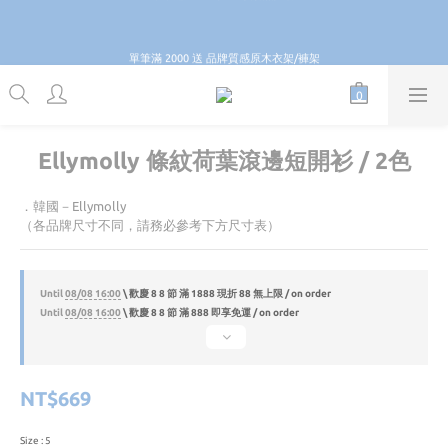
2
6
6
6
8
6
0
2
0
1
1
1
3
6
8
6
\ \ 歡慶 8 8 節 滿 888 即享免運 / /
1
5
5
5
7
5
1
0
0
0
2
5
7
5
:
:
:
0
GO
4
4
4
6
9
9
4
0
單筆滿 2000 送 品牌質感原木衣架/褲架
Days
Hours
Minutes
Seconds
1
4
6
4
3
3
3
5
8
8
3
0
3
5
3
2
2
2
4
7
9
7
2
2
4
2
1
1
1
3
6
8
6
\ \ 歡慶 8 8 節 滿 888 即享免運 / /
1
1
3
1
0
0
0
2
5
7
5
:
:
:
0
GO
0
2
0
Days
Hours
Minutes
Seconds
1
4
6
4
1
0
3
5
3
Ellymolly 條紋荷葉滾邊短開衫 / 2色
0
2
4
2
1
3
1
．韓國－Ellymolly
0
2
0
1
（各品牌尺寸不同，請務必參考下方尺寸表）
0
Until
08/08 16:00
\ 歡慶 8 8 節 滿 1888 現折 88 無上限 / on order
Until
08/08 16:00
\ 歡慶 8 8 節 滿 888 即享免運 / on order
NT$669
Size
: 5