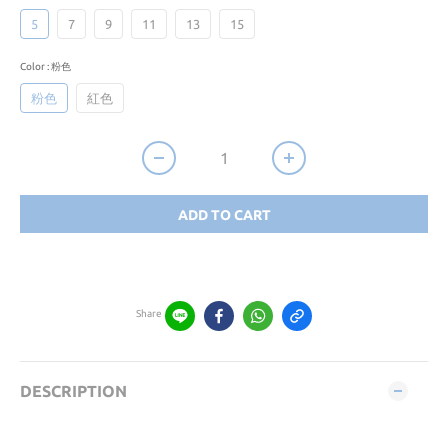
5
7
9
11
13
15
Color
: 粉色
粉色
紅色
ADD TO CART
Share
DESCRIPTION