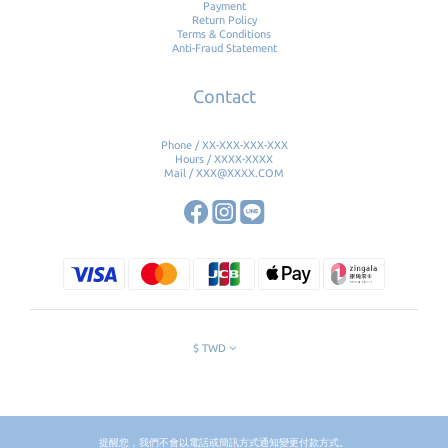
Payment
Return Policy
Terms & Conditions
Anti-Fraud Statement
Contact
Phone / XX-XXX-XXX-XXX
Hours / XXXX-XXXX
Mail / XXX@XXXX.COM
$
TWD
提醒您，我們不會以電話或簡訊方式通知變更付款方式。