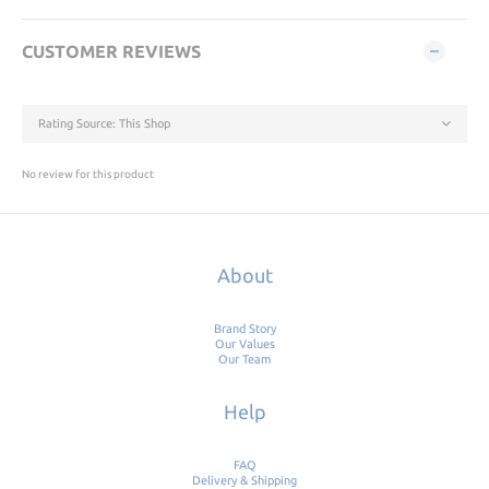
CUSTOMER REVIEWS
No review for this product
About
Brand Story
Our Values
Our Team
Help
FAQ
Delivery & Shipping