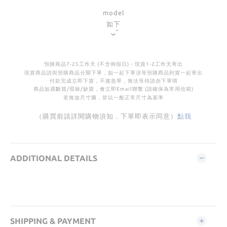
model
如下
◡̈
預購商品
7-25
工作天 (不含例假日)・
現貨
1-2
工作天寄出
現貨商品請與預購商品分開下單，如一起下單須等預購商品到貨一起寄出
付款完成立即下貨，不接急單，無法等待請勿下單唷
商品如遇斷貨
/
瑕疵
/
缺貨，會立即Email聯繫 (請確保為常用信箱)
若無放尺寸圖，皆以一般正常尺寸為基準
（購買前請詳閱購物須知．下單即表示同意）
點我
ADDITIONAL DETAILS
SHIPPING & PAYMENT